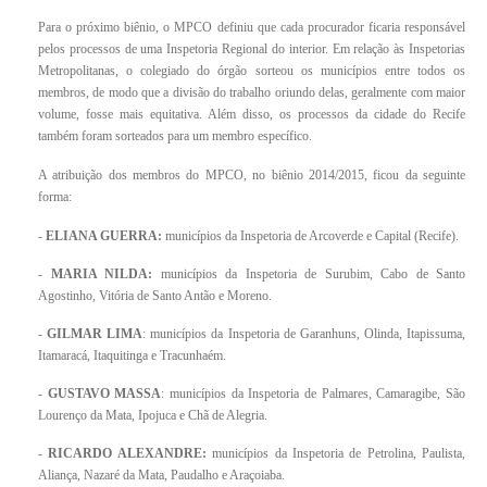
Para o próximo biênio, o MPCO definiu que cada procurador ficaria responsável
pelos processos de uma Inspetoria Regional do interior. Em relação às Inspetorias
Metropolitanas, o colegiado do órgão sorteou os municípios entre todos os
membros, de modo que a divisão do trabalho oriundo delas, geralmente com maior
volume, fosse mais equitativa. Além disso, os processos da cidade do Recife
também foram sorteados para um membro específico.
A atribuição dos membros do MPCO, no biênio 2014/2015, ficou da seguinte
forma:
-
ELIANA GUERRA:
municípios da Inspetoria de Arcoverde e Capital (Recife).
-
MARIA NILDA:
municípios da Inspetoria de Surubim, Cabo de Santo
Agostinho, Vitória de Santo Antão e Moreno.
-
GILMAR LIMA
: municípios da Inspetoria de Garanhuns, Olinda, Itapissuma,
Itamaracá, Itaquitinga e Tracunhaém.
-
GUSTAVO MASSA
: municípios da Inspetoria de Palmares, Camaragibe, São
Lourenço da Mata, Ipojuca e Chã de Alegria.
-
RICARDO ALEXANDRE:
municípios da Inspetoria de Petrolina, Paulista,
Aliança, Nazaré da Mata, Paudalho e Araçoiaba.