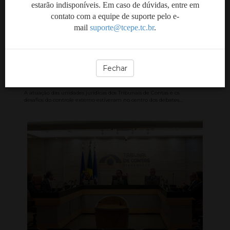
estarão indisponíveis. Em caso de dúvidas, entre em
contato com a equipe de suporte pelo e-
Encontro reúne áreas
mail
suporte@tcepe.tc.br
.
jurídicas dos Tribunais de
Contas para discutir
desafios do controle
Fechar
externo
A atuação das unidades jurídicas dos Tribunais de Contas e os
desafios do controle externo estiveram no centro dos debates...