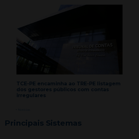
TCE-PE encaminha ao TRE-PE listagem
dos gestores públicos com contas
irregulares
+ Notícias
Principais Sistemas