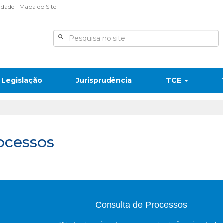
lidade
Mapa do Site
Legislação
Jurisprudência
TCE
ocessos