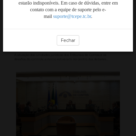
estarão indisponíveis. Em caso de dúvidas, entre em
contato com a equipe de suporte pelo e-
Encontro reúne áreas
mail
suporte@tcepe.tc.br
.
jurídicas dos Tribunais de
Contas para discutir
desafios do controle
Fechar
externo
A atuação das unidades jurídicas dos Tribunais de Contas e os
desafios do controle externo estiveram no centro dos debates...