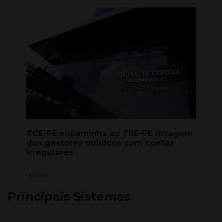
TCE-PE encaminha ao TRE-PE listagem
dos gestores públicos com contas
irregulares
+ Notícias
Principais Sistemas