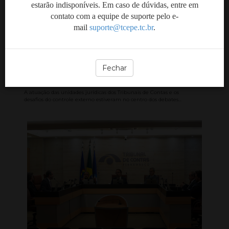
estarão indisponíveis. Em caso de dúvidas, entre em
contato com a equipe de suporte pelo e-
Encontro reúne áreas
mail
suporte@tcepe.tc.br
.
jurídicas dos Tribunais de
Contas para discutir
desafios do controle
Fechar
externo
A atuação das unidades jurídicas dos Tribunais de Contas e os
desafios do controle externo estiveram no centro dos debates...