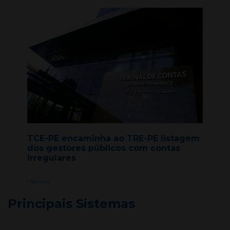
TCE-PE encaminha ao TRE-PE listagem
dos gestores públicos com contas
irregulares
+ Notícias
Principais Sistemas