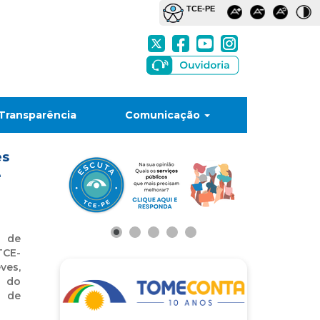
Transparência
Comunicação
es
e
l de
TCE-
ves,
o do
 de