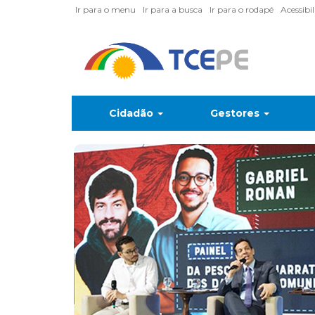
Ir para o menu
Ir para a busca
Ir para o rodapé
Acessibi
Cidadão
Gestores