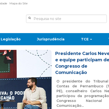
lidade
Mapa do Site
Legislação
Jurisprudência
TCE
Presidente Carlos Nev
e equipe participam d
Congresso de
Comunicação
O presidente do Tribuna
Contas de Pernambuco (
PE), conselheiro Carlos Ne
participou da programaçã
Congresso Nacional
Comunicação...