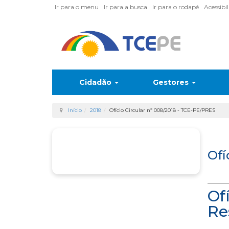
Ir para o menu
Ir para a busca
Ir para o rodapé
Acessibi
Cidadão
Gestores
Início
2018
Ofício Circular nº 008/2018 - TCE-PE/PRES
Ofí
Of
Re