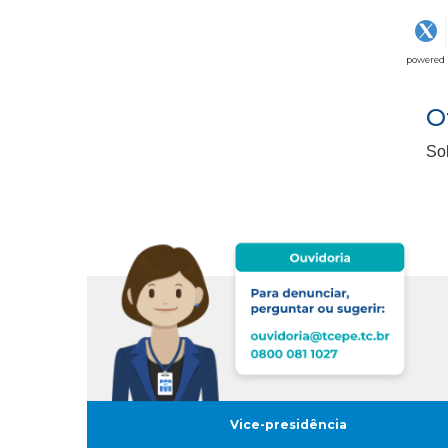
powered
O
Sol
Vice-presidência