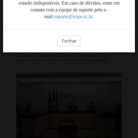
estarão indisponíveis. Em caso de dúvidas, entre em
contato com a equipe de suporte pelo e-
Encontro reúne áreas
mail
suporte@tcepe.tc.br
.
jurídicas dos Tribunais de
Contas para discutir
desafios do controle
Fechar
externo
A atuação das unidades jurídicas dos Tribunais de Contas e os
desafios do controle externo estiveram no centro dos debates...