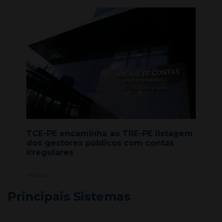
TCE-PE encaminha ao TRE-PE listagem
dos gestores públicos com contas
irregulares
+ Notícias
Principais Sistemas