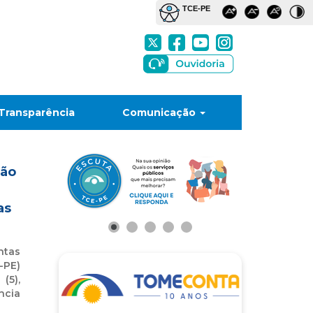
Transparência
Comunicação
ção
as
ntas
PE)
 (5),
ncia