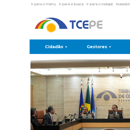
Ir para o menu
Ir para a busca
Ir para o rodapé
Acessibi
Cidadão
Gestores