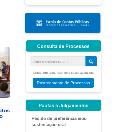
atos
o