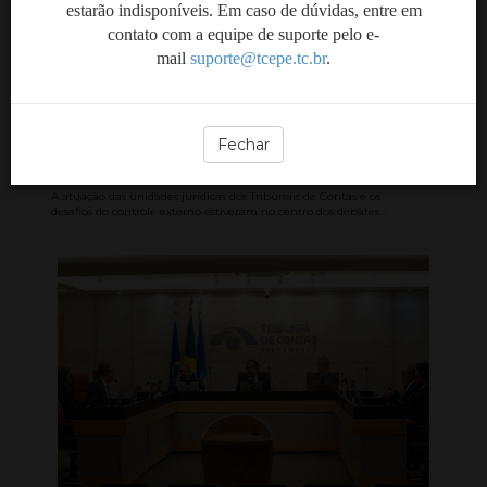
estarão indisponíveis. Em caso de dúvidas, entre em
contato com a equipe de suporte pelo e-
Encontro reúne áreas
mail
suporte@tcepe.tc.br
.
jurídicas dos Tribunais de
Contas para discutir
desafios do controle
Fechar
externo
A atuação das unidades jurídicas dos Tribunais de Contas e os
desafios do controle externo estiveram no centro dos debates...