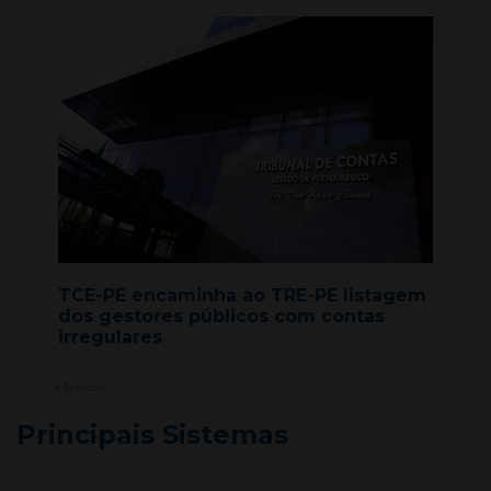
TCE-PE encaminha ao TRE-PE listagem
dos gestores públicos com contas
irregulares
+ Notícias
Principais Sistemas