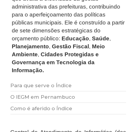
administrativa das prefeituras, contribuindo
para o aperfeiçoamento das políticas
públicas municipais. Ele é construído a partir
de sete dimensões estratégicas do
orçamento público:
Educação
,
Saúde
,
Planejamento
,
Gestão Fiscal
,
Meio
Ambiente
,
Cidades Protegidas
e
Governança em Tecnologia da
Informação.
Para que serve o Índice
O IEGM em Pernambuco
Os resultados obtidos permitem a
divulgação do nível de gestão municipal ao
Como é aferido o Índice
O TCE aderiu ao Acordo de Cooperação
disponibilizar informações sobre a estrutura,
Técnica e Operacional nº 001/2016 com o
O IEGM é apurado bienalmente e
os sistemas e os processos organizacionais
Instituto Rui Barbosa (IRB), o qual tem como
constituído a partir das respostas aos
existentes. Além disso, os demonstrativos