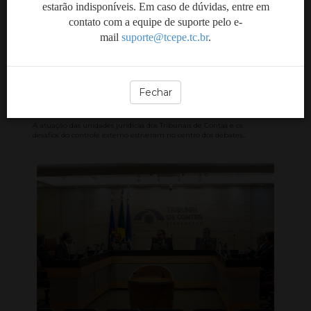
estarão indisponíveis. Em caso de dúvidas, entre em
contato com a equipe de suporte pelo e-
Encontro reúne áreas
mail
suporte@tcepe.tc.br
.
jurídicas dos Tribunais de
Contas para discutir
desafios do controle
Fechar
externo
A atuação das unidades jurídicas dos Tribunais de Contas e os
desafios do controle externo estiveram no centro dos debates...