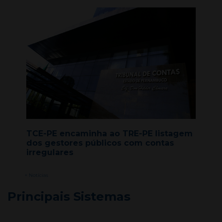
TCE-PE encaminha ao TRE-PE listagem
dos gestores públicos com contas
irregulares
+ Notícias
Principais Sistemas