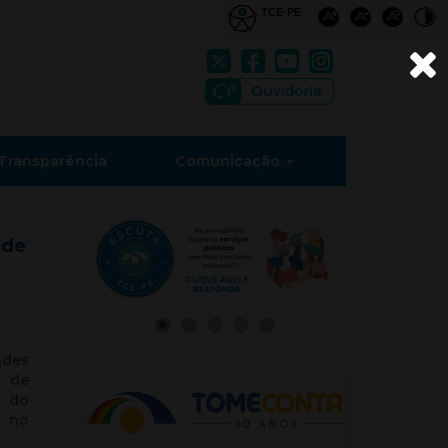
Transparência
Comunicação
 de
des
s de
 do
m no