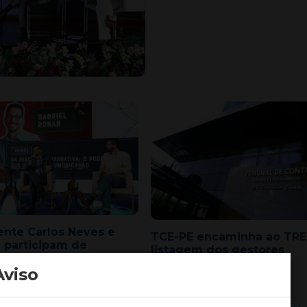
ente Carlos Neves e
TCE-PE encaminha ao TRE
 participam de
listagem dos gestores
esso de Comunicação
públicos com contas
Aviso
irregulares