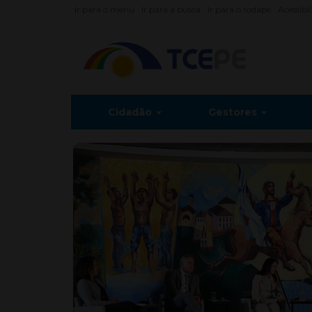
Ir para o menu
Ir para a busca
Ir para o rodapé
Acessibi
Cidadão
Gestores