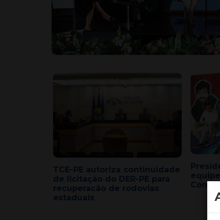
Presid
TCE-PE autoriza continuidade
equipe
de licitação do DER-PE para
Congr
recuperacão de rodovias
estaduais