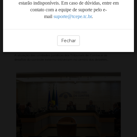
estarão indisponíveis. Em caso de dúvidas, entre em
contato com a equipe de suporte pelo e-
Encontro reúne áreas
mail
suporte@tcepe.tc.br
.
jurídicas dos Tribunais de
Contas para discutir
desafios do controle
Fechar
externo
A atuação das unidades jurídicas dos Tribunais de Contas e os
desafios do controle externo estiveram no centro dos debates...