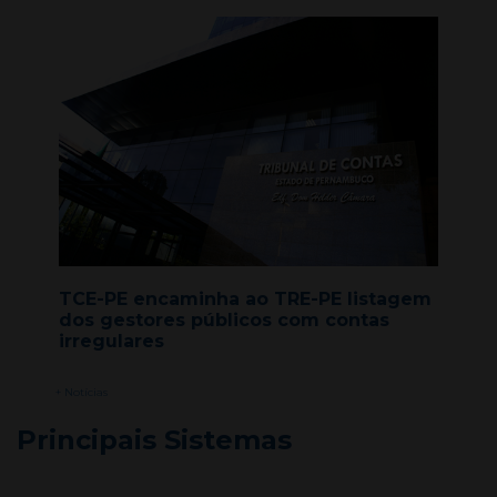
TCE-PE encaminha ao TRE-PE listagem
dos gestores públicos com contas
irregulares
+ Notícias
Principais Sistemas