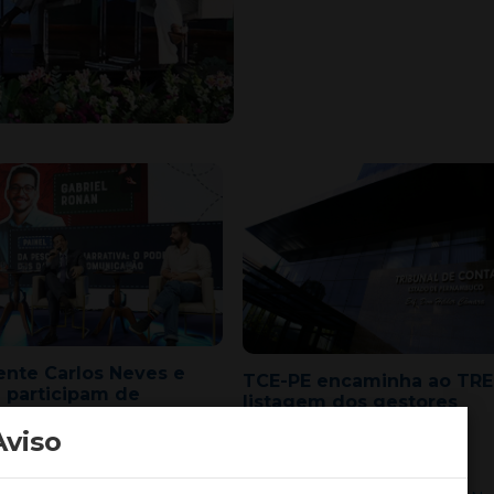
ente Carlos Neves e
TCE-PE encaminha ao TRE
 participam de
listagem dos gestores
esso de Comunicação
públicos com contas
Aviso
irregulares