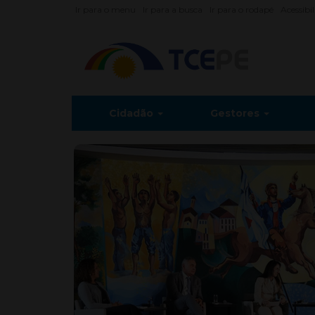
Ir para o menu
Ir para a busca
Ir para o rodapé
Acessibi
Cidadão
Gestores