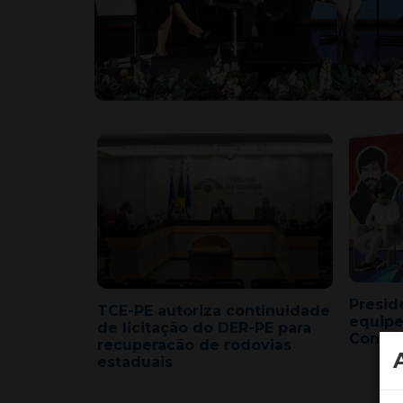
Presid
TCE-PE autoriza continuidade
equipe
de licitação do DER-PE para
Congr
recuperacão de rodovias
estaduais