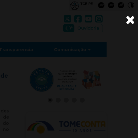
Transparência
Comunicação
 de
des
s de
 do
m no