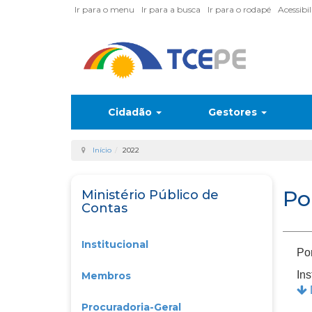
Ir para o menu
Ir para a busca
Ir para o rodapé
Acessibi
Cidadão
Gestores
Início
2022
Po
Ministério Público de
Contas
Institucional
Por
In
Membros
Procuradoria-Geral