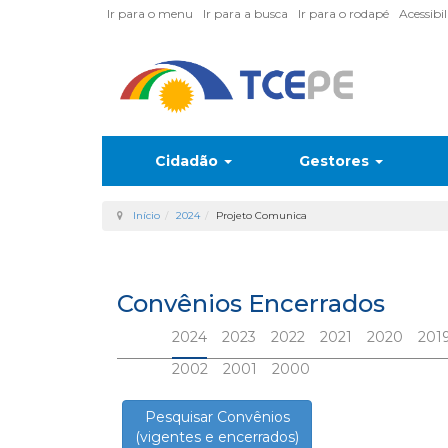
Ir para o menu
Ir para a busca
Ir para o rodapé
Acessibi
Cidadão
Gestores
Início
2024
Projeto Comunica
Convênios Encerrados
2024
2023
2022
2021
2020
201
2002
2001
2000
Pesquisar Convênios
(vigentes e encerrados)