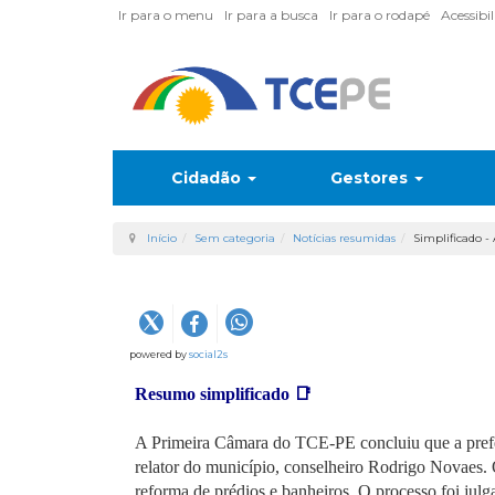
Ir para o menu
Ir para a busca
Ir para o rodapé
Acessibi
Cidadão
Gestores
Início
Sem categoria
Notícias resumidas
Simplificado -
powered by
social2s
Resumo simplificado
📑
A Primeira Câmara do TCE-PE concluiu que a prefe
relator do município, conselheiro Rodrigo Novaes. 
reforma de prédios e banheiros. O processo foi julga