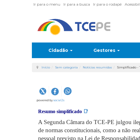
Ir para o menu
Ir para a busca
Ir para o rodapé
Acessibi
Cidadão
Gestores
Início
Sem categoria
Notícias resumidas
Simplificado -
powered by
social2s
Resumo simplificado
📑
A Segunda Câmara do TCE-PE julgou ilegai
de normas constitucionais, como a não real
pessoal previsto na Lei de Responsabilidad