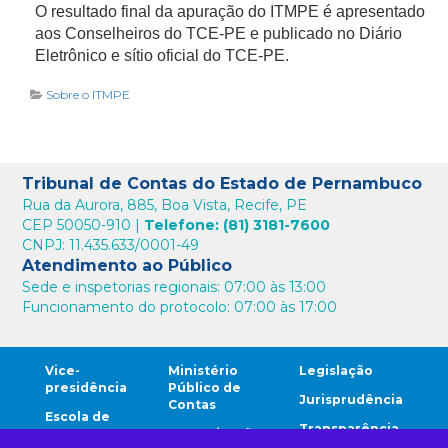
O resultado final da apuração do ITMPE é apresentado
aos Conselheiros do TCE-PE e publicado no Diário
Eletrônico e sítio oficial do TCE-PE.
Sobre o ITMPE
Tribunal de Contas do Estado de Pernambuco
Rua da Aurora, 885, Boa Vista, Recife, PE
CEP 50050-910 |
Telefone: (81) 3181-7600
CNPJ: 11.435.633/0001-49
Atendimento ao Público
Sede e inspetorias regionais: 07:00 às 13:00
Funcionamento do protocolo: 07:00 às 17:00
Vice-
Ministério
Legislação
presidência
Público de
Jurisprudência
Contas
Escola de
Transparência
Contas
Comunicação