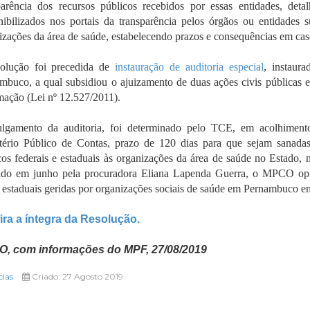
parência dos recursos públicos recebidos por essas entidades, de
nibilizados nos portais da transparência pelos órgãos ou entidades 
izações da área de saúde, estabelecendo prazos e consequências em c
olução foi precedida de
instauração de auditoria especial
, instaura
mbuco, a qual subsidiou o ajuizamento de duas ações civis públicas 
mação (Lei nº 12.527/2011).
lgamento da auditoria, foi determinado pelo TCE, em acolhimento 
tério Público de Contas, prazo de 120 dias para que sejam sanadas
cos federais e estaduais às organizações da área de saúde no Estado,
ado em junho pela procuradora Eliana Lapenda Guerra, o MPCO opin
 estaduais geridas por organizações sociais de saúde em Pernambuco e
ira a íntegra da Resolução.
, com informações do MPF, 27/08/2019
cias
Criado: 27 Agosto 2019