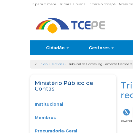
Ir para o menu
Ir para a busca
Ir para o rodapé
Acessibi
Cidadão
Gestores
Início
Notícias
Tribunal de Contas regulamenta transparên
Ministério Público de
Tr
Contas
re
Institucional
Membros
powered
Procuradoria-Geral