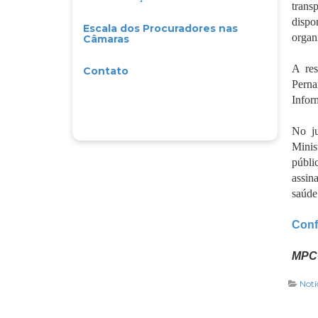
trans
dispo
Escala dos Procuradores nas
organ
Câmaras
A res
Contato
Perna
Infor
No ju
Minis
públi
assin
saúde
Conf
MPCO
Notí