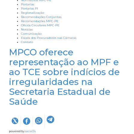
Normativos MPC-PE
Portarias
Portarias PI
Regionalização
Recomendações Conjuntas
Recomendações MPC-PE
Ofícios Circulares MPC-PE
Notícias
Comunicação
Escala dos Procuradores nas Câmaras
Contato
MPCO oferece
representação ao MPF e
ao TCE sobre indícios de
irregularidades na
Secretaria Estadual de
Saúde
powered by
social2s