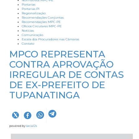
Normativos MPC-PE
Portarias
Portarias PI
Regionalização
Recomendações Conjuntas
Recomendações MPC-PE
Ofícios Circulares MPC-PE
Notícias
Comunicação
Escala dos Procuradores nas Câmaras
Contato
MPCO REPRESENTA
CONTRA APROVAÇÃO
IRREGULAR DE CONTAS
DE EX-PREFEITO DE
TUPANATINGA
powered by
social2s