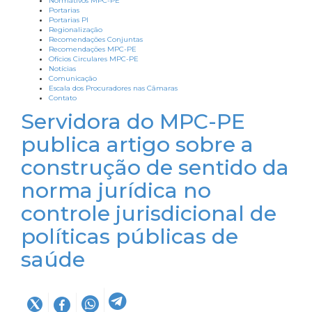
Normativos MPC-PE
Portarias
Portarias PI
Regionalização
Recomendações Conjuntas
Recomendações MPC-PE
Ofícios Circulares MPC-PE
Notícias
Comunicação
Escala dos Procuradores nas Câmaras
Contato
Servidora do MPC-PE
publica artigo sobre a
construção de sentido da
norma jurídica no
controle jurisdicional de
políticas públicas de
saúde