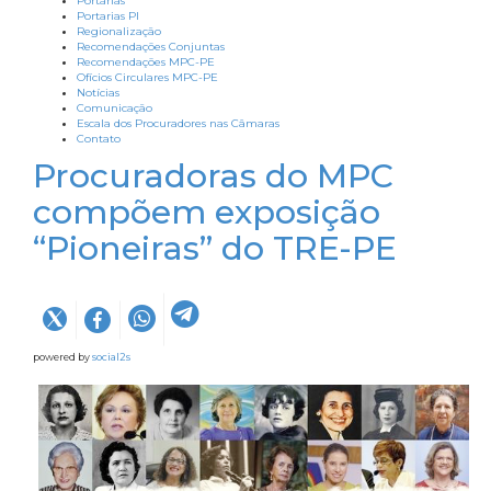
Portarias
Portarias PI
Regionalização
Recomendações Conjuntas
Recomendações MPC-PE
Ofícios Circulares MPC-PE
Notícias
Comunicação
Escala dos Procuradores nas Câmaras
Contato
Procuradoras do MPC
compõem exposição
“Pioneiras” do TRE-PE
powered by
social2s