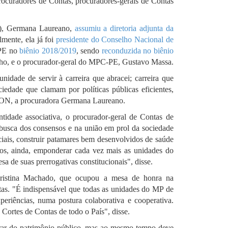
rocuradores de Contas, procuradores-gerais de Contas
), Germana Laureano,
assumiu a diretoria adjunta da
mente, ela já foi
presidente do Conselho Nacional de
-PE no
biênio 2018/2019
, sendo
reconduzida no biênio
rilho, e o procurador-geral do MPC-PE, Gustavo Massa.
idade de servir à carreira que abracei; carreira que
iedade que clamam por políticas públicas eficientes,
MPCON, a procuradora Germana Laureano.
tidade associativa, o procurador-geral de Contas de
 busca dos consensos e na união em prol da sociedade
ciais, construir patamares bem desenvolvidos de saúde
os, ainda, emponderar cada vez mais as unidades do
a de suas prerrogativas constitucionais", disse.
Cristina Machado, que ocupou a mesa de honra na
tas. "É indispensável que todas as unidades do MP de
eriências, numa postura colaborativa e cooperativa.
Cortes de Contas de todo o País", disse.
urar do patrimônio público, mas ao mesmo tempo deve