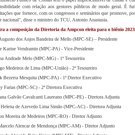
ensibilidade com relação aos gestores públicos de modo geral. É
itações que fornece, com os congressos e seminários que promove, po
er nacional", disse o ministro do TCU, Antonio Anastasia.
ra a composição da Diretoria da Ampcon eleita para o biênio 2023
Augusto dos Anjos Bandeira de Mello (MPC-SE) – Presidente
ne Karine Vendramin (MPC-PA) - Vice-Presidente
ina Andrade Melo (MPC-MG) - 1ª Tesoureira
go Medeiros de Lima (MPC-União) - 2ª Tesoureiro
ck Bezerra Mesquita (MPC-PA) - 1ª Diretor Executivo
ly Farias (MPC-SC) - 2ª Diretora Executiva
na Galvão Cavalcanti Laureano (MPC-PE) - Diretora Adjunta
Helena de Azevedo Lima Simão (MPC-AC) - Diretora Adjunta
on Moreira de Medeiros (MPC-RO) - Diretor Adjunto
arcelo Alencar de Mendonça (MPC-AM) - Diretor Adjunto