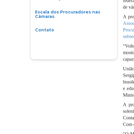
feder
de vá
Escala dos Procuradores nas
Câmaras
A pro
Assoc
Contato
Procu
subse
“Volt
mostr
capaz
União
Sergi
brasi
e edu
Minis
A pro
solen
Conta
Com o
"O Mi