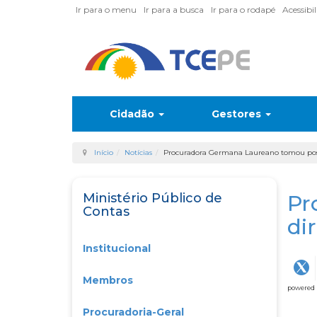
Ir para o menu
Ir para a busca
Ir para o rodapé
Acessibi
Cidadão
Gestores
Início
Notícias
Procuradora Germana Laureano tomou poss
Ministério Público de
Pr
Contas
di
Institucional
Membros
powered
Procuradoria-Geral