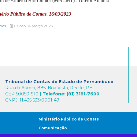
am de Almeida Brito Júnior (MPC-MT) - Diretor Adjunto
tério Público de Contas, 16/03/2023
cias
Criado: 16 Março 2023
Tribunal de Contas do Estado de Pernambuco
Rua da Aurora, 885, Boa Vista, Recife, PE
CEP 50050-910 |
Telefone: (81) 3181-7600
CNPJ: 11.435.633/0001-49
Ministério Público de Contas
Comunicação
Cidadão