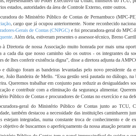
ais, representantes do Poder Executivo da União, ministros do TCU, p
rios estados, autoridades da área de Controle Externo, entre outros.
curadora do Ministério Público de Contas de Pernambuco (MPC-PE
iação
, cargo que já ocupou anteriormente. Nome reconhecido nacional
radores-Gerais de Contas (CNPGC)
e foi procuradora-geral do MPC
quente
. Além dela, estiveram presentes o assessor-técnico, Breno Car
o à Diretoria de nossa Associação muito honrada por mais uma oportun
a a cada dia que nosso caminho são os outros - os integrantes da soc
es de lhes conferir existência digna”, disse a diretora adjunta da A
 e diálogo foram as bandeiras levantadas pelo novo presidente da en
pe, João Bandeira de Mello. “Essa gestão será pautada no diálogo, na
leira. Queremos trabalhar em conjunto para reduzir as desigualdades so
cação e contribuir com a eliminação da segurança alimentar. Querem
tério Público de Contas e procuradores de Contas no exercício e na defes
curadora-geral do Ministério Público de Contas junto ao TCU, 
idade, também destacou a necessidade das instituições caminharem jun
s estejam integradas, numa constante troca de conhecimento e de exp
 objetivo de buscarmos o aperfeiçoamento da nossa atuação perante as 
nistério Público de Contas tem o papel imprescindível de cuidar e c