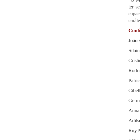
ter s
capac
carát
Confi
João 
Silai
Crist
Rodri
Patri
Cibel
Germa
Anna 
Adils
Ruy M