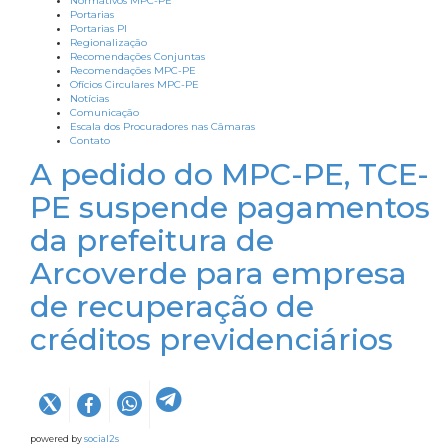
Normativos MPC-PE
Portarias
Portarias PI
Regionalização
Recomendações Conjuntas
Recomendações MPC-PE
Ofícios Circulares MPC-PE
Notícias
Comunicação
Escala dos Procuradores nas Câmaras
Contato
A pedido do MPC-PE, TCE-
PE suspende pagamentos
da prefeitura de
Arcoverde para empresa
de recuperação de
créditos previdenciários
powered by
social2s