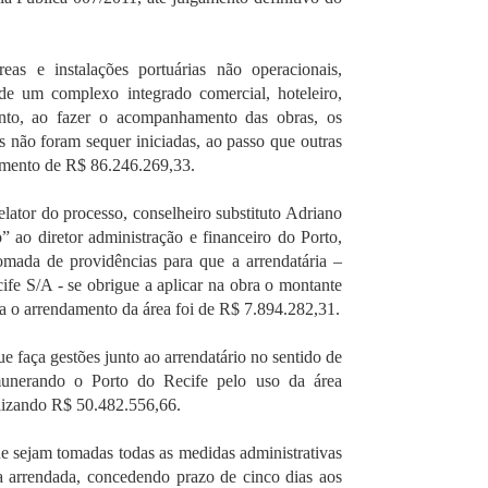
as e instalações portuárias não operacionais,
 de um complexo integrado comercial, hoteleiro,
nto, ao fazer o acompanhamento das obras, os
s não foram sequer iniciadas, ao passo que outras
cimento de R$ 86.246.269,33.
ator do processo, conselheiro substituto Adriano
” ao diretor administração e financeiro do Porto,
mada de providências para que a arrendatária –
fe S/A - se obrigue a aplicar na obra o montante
 o arrendamento da área foi de R$ 7.894.282,31.
e faça gestões junto ao arrendatário no sentido de
munerando o Porto do Recife pelo uso da área
alizando R$ 50.482.556,66.
e sejam tomadas todas as medidas administrativas
ea arrendada, concedendo prazo de cinco dias aos