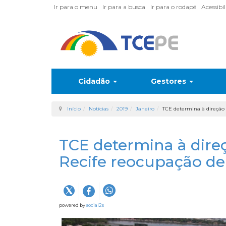
Ir para o menu
Ir para a busca
Ir para o rodapé
Acessibi
Cidadão
Gestores
Início
Notícias
2019
Janeiro
TCE determina à direção 
TCE determina à dire
Recife reocupação de
powered by
social2s