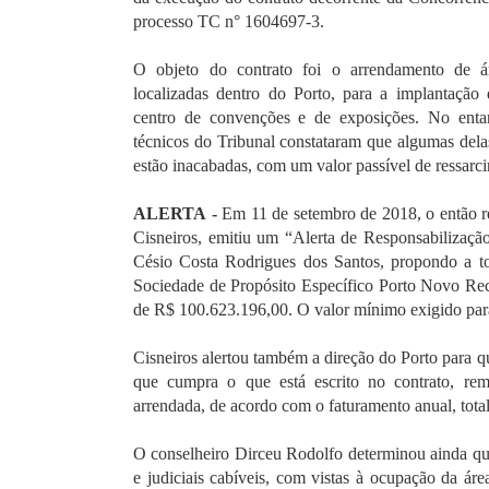
processo TC n° 1604697-3.
O objeto do contrato foi o arrendamento de áre
localizadas dentro do Porto, para a implantação
centro de convenções e de exposições. No enta
técnicos do Tribunal constataram que algumas dela
estão inacabadas, com um valor passível de ressar
ALERTA -
Em 11 de setembro de 2018, o então rel
Cisneiros, emitiu um “Alerta de Responsabilização
Césio Costa Rodrigues dos Santos, propondo a to
Sociedade de Propósito Específico Porto Novo Reci
de R$ 100.623.196,00. O valor mínimo exigido para
Cisneiros alertou também a direção do Porto para qu
que cumpra o que está escrito no contrato, re
arrendada, de acordo com o faturamento anual, tot
O conselheiro Dirceu Rodolfo determinou ainda qu
e judiciais cabíveis, com vistas à ocupação da ár