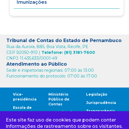
Imunizações
Tribunal de Contas do Estado de Pernambuco
Rua da Aurora, 885, Boa Vista, Recife, PE
CEP 50050-910 |
Telefone: (81) 3181-7600
CNPJ: 11.435.633/0001-49
Atendimento ao Público
Sede e inspetorias regionais: 07:00 às 13:00
Funcionamento do protocolo: 07:00 às 17:00
Vice-
Ministério
Legislação
presidência
Público de
Jurisprudência
Contas
Escola de
Transparência
Contas
Comunicação
Este site faz uso de cookies que podem conter
Comunidade
Ouvidoria
Cidadão
TCE
informações de rastreamento sobre os visitantes.