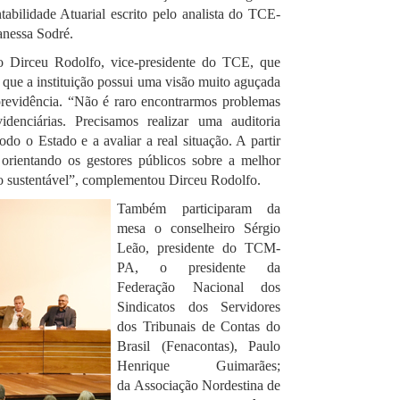
tabilidade Atuarial escrito pelo analista do TCE-
anessa Sodré.
iro Dirceu Rodolfo, vice-presidente do TCE, que
o que a instituição possui uma visão muito aguçada
 previdência. “Não é raro encontrarmos problemas
denciárias. Precisamos realizar uma auditoria
do o Estado e a avaliar a real situação. A partir
 orientando os gestores públicos sobre a melhor
go sustentável”, complementou Dirceu Rodolfo.
Também participaram da
mesa o conselheiro Sérgio
Leão, presidente do TCM-
PA, o presidente da
Federação Nacional dos
Sindicatos dos Servidores
dos Tribunais de Contas do
Brasil (Fenacontas), Paulo
Henrique Guimarães;
da Associação Nordestina de