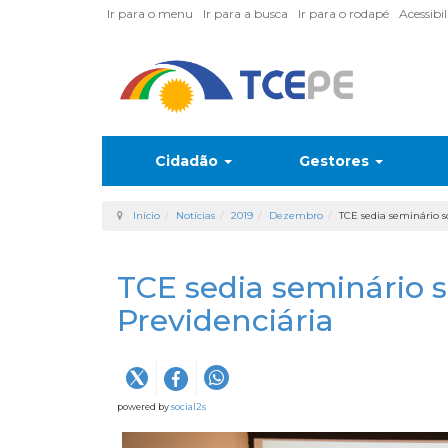
Ir para o menu
Ir para a busca
Ir para o rodapé
Acessibi
Cidadão
Gestores
Início
Notícias
2019
Dezembro
TCE sedia seminário 
TCE sedia seminário 
Previdenciária
powered by
social2s