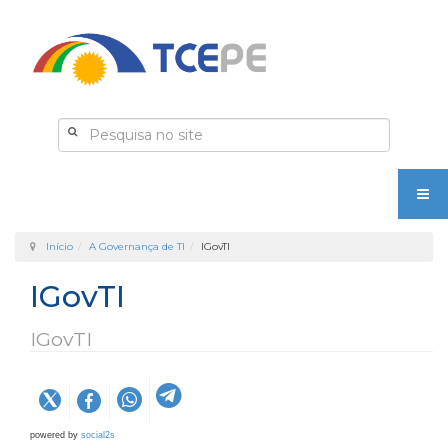
Início
A Governança de TI
IGovTI
IGovTI
IGovTI
powered by
social2s