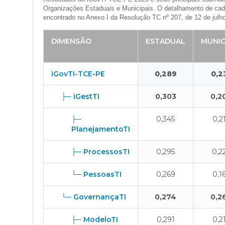
Organizações Estaduais e Municipais. O detalhamento de cad
encontrado no Anexo I da Resolução TC nº 207, de 12 de julh
DIMENSÃO
ESTADUAL
MUNIC
iGovTI-TCE-PE
0,289
0,2
├─ iGestTI
0,303
0,2
├─
0,345
0,2
PlanejamentoTI
├─ ProcessosTI
0,295
0,2
└─ PessoasTI
0,269
0,1
└─ GovernançaTI
0,274
0,2
├─ ModeloTI
0,291
0,2