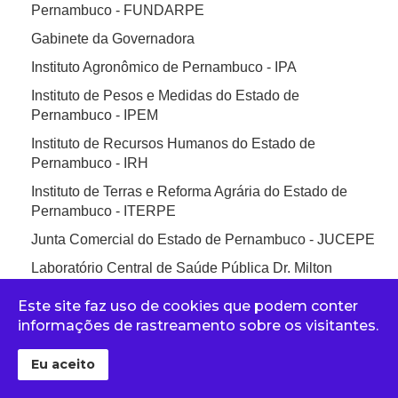
Pernambuco - FUNDARPE
Gabinete da Governadora
Instituto Agronômico de Pernambuco - IPA
Instituto de Pesos e Medidas do Estado de
Pernambuco - IPEM
Instituto de Recursos Humanos do Estado de
Pernambuco - IRH
Instituto de Terras e Reforma Agrária do Estado de
Pernambuco - ITERPE
Junta Comercial do Estado de Pernambuco - JUCEPE
Laboratório Central de Saúde Pública Dr. Milton
Bezerra Sobral - LACEN/PE
Este site faz uso de cookies que podem conter
Laboratório Farmacêutico do Estado de Pernambuco
informações de rastreamento sobre os visitantes.
Governador Miguel Arraes S/A - LAFEPE
Ministério Público de Pernambuco - MPPE
Eu aceito
Pernambuco Participações e Investimentos S/A -