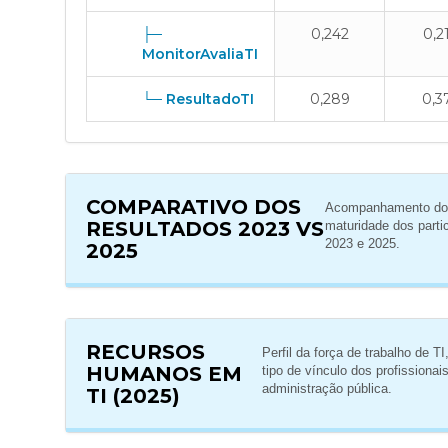
├─
0,242
0,2
MonitorAvaliaTI
└─ ResultadoTI
0,289
0,3
COMPARATIVO DOS
Acompanhamento do 
RESULTADOS 2023 VS
maturidade dos partic
2023 e 2025.
2025
RECURSOS
Perfil da força de trabalho de T
HUMANOS EM
tipo de vínculo dos profissiona
administração pública.
TI (2025)