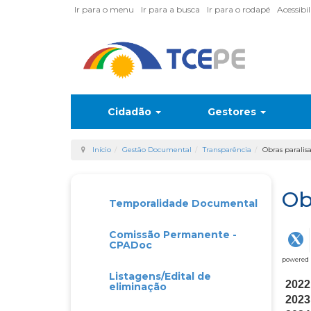
Ir para o menu
Ir para a busca
Ir para o rodapé
Acessibi
Cidadão
Gestores
Início
Gestão Documental
Transparência
Obras paralis
Ob
Temporalidade Documental
Comissão Permanente -
CPADoc
powered
Listagens/Edital de
2022
eliminação
2023