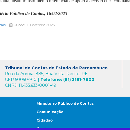
duta, instituir instrumento referencial de apoio à decisão ética cotidiana
tério Público de Contas, 16/02/2023
cias
Criado: 16 Fevereiro 2023
Tribunal de Contas do Estado de Pernambuco
Rua da Aurora, 885, Boa Vista, Recife, PE
CEP 50050-910 |
Telefone: (81) 3181-7600
CNPJ: 11.435.633/0001-49
Ministério Público de Contas
Comunicação
Cidadão
Gestores