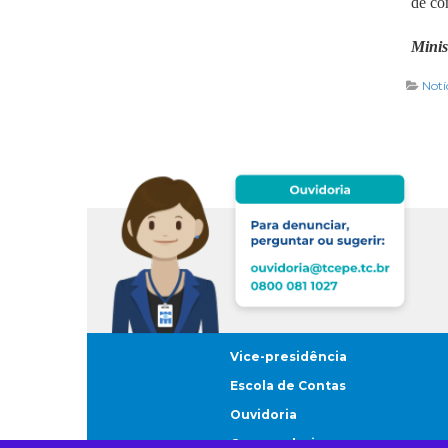
de con
Minis
Notí
Vice-presidência
Escola de Contas
Ouvidoria
Corregedoria