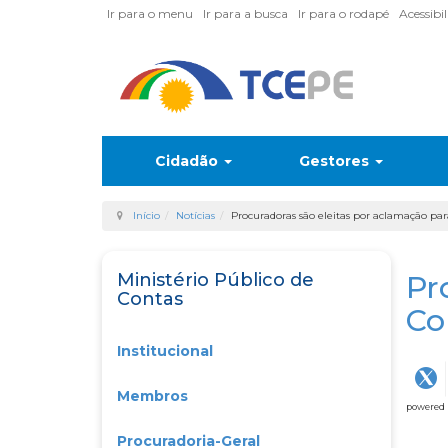
Ir para o menu
Ir para a busca
Ir para o rodapé
Acessibi
Cidadão
Gestores
Início
Notícias
Procuradoras são eleitas por aclamação p
Ministério Público de
Pr
Contas
Co
Institucional
Membros
powered
Procuradoria-Geral