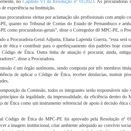
temente, no
Capítulo VI da Resolução nº 01/2023.
As procuradoras s
 de experiência na Instituição.
uas procuradoras eleitas por aclamação são profissionais com amplo co
E, quanto no Tribunal de Contas do Estado de Pernambuco e ambas
E como procuradoras-gerais”, disse o Corregedor d0 MPC-PE, o Proc
do a Procuradora-Geral Adjunta, Eliana Lapenda Guerra, “essa será u
ra de ética e contribuir para o aperfeiçoamento dos padrões hoje exis
 Código de Ética. Outra linha de atuação é procurar, ainda, mitigar
radores”, disse a Procuradora.
issão é um órgão autônomo, sendo composta por três membros titula
bência de aplicar o Código de Ética, receber denúncias, instruir proc
dades.
omposição da Comissão, todos os integrantes serão responsáveis não s
 princípios da legalidade, da impessoalidade, da eficiência dentro do 
o de Ética como um instrumento referencial de apoio à decisão ética c
al Código de Ética do MPC-PE foi aprovado pela Resolução nº 01
lecer a imagem institucional, criar ambiente adequado ao convívio socia