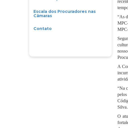
recen
tempo
Escala dos Procuradores nas
Câmaras
“As d
MPC-P
Contato
MPC-P
Segun
cultu
nosso
Procu
A Com
incum
ativi
“Na c
pelos
Códig
Silva.
O atu
forta