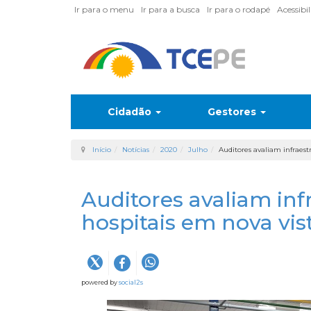
Ir para o menu
Ir para a busca
Ir para o rodapé
Acessibi
Cidadão
Gestores
Início
Notícias
2020
Julho
Auditores avaliam infraest
Auditores avaliam inf
hospitais em nova vis
powered by
social2s