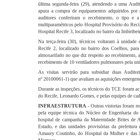
última segunda-feira (29), atendendo a uma Audi
apura a compra de equipamentos adquiridos por 
auditores conferiram o recebimento, o tipo e 
multiparamétricos pelo Hospital Provisório do Reci
Hospital Recife 3, localizado no bairro da Imbiribei
Na terça-feira (30), técnicos voltaram à unidade
Recife 2, localizado no bairro dos Coelhos, para 
almoxarifado no que diz respeito ao recebimento,
recebimento de 10 ventiladores pulmonares pela un
As visitas servirão para subsidiar duas Audit
nº 20100061-1) que avaliam as aquisições emergenc
Durante as inspeções, os técnicos do TCE foram a
do Recife, Leonardo Gomes, e pelas equipes de cada
INFRAESTRUTURA -
Outras vistorias foram re
pela equipe técnica do Núcleo de Engenharia do T
hospital de campanha da Maternidade Brites de 
Estado, e das unidades provisórias da prefeitura 
Amaury Coutinho, do Hospital da Mulher e das M