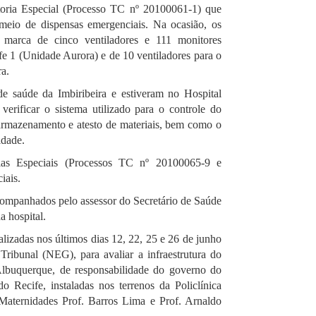
toria Especial (Processo TC nº 20100061-1) que
meio de dispensas emergenciais. Na ocasião, os
a marca de cinco ventiladores e 111 monitores
fe 1 (Unidade Aurora) e de 10 ventiladores para o
ra.
 de saúde da Imbiribeira e estiveram no Hospital
verificar o sistema utilizado para o controle do
 armazenamento e atesto de materiais, bem como o
idade.
orias Especiais (Processos TC nº 20100065-9 e
iais.
companhados pelo assessor do Secretário de Saúde
 hospital.
alizadas nos últimos dias 12, 22, 25 e 26 de junho
ribunal (NEG), para avaliar a infraestrutura do
Albuquerque, de responsabilidade do governo do
do Recife, instaladas nos terrenos da Policlínica
aternidades Prof. Barros Lima e Prof. Arnaldo