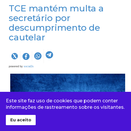
TCE mantém multa a
secretário por
descumprimento de
cautelar
powered by
social2s
Este site faz uso de cookies que podem conter
informações de rastreamento sobre os visitantes.
Eu aceito