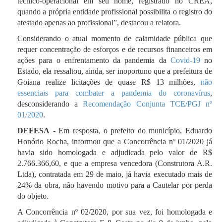
técnico-operacional em seu nome, registrado no CREA,
quando a própria entidade profissional possibilita o registro do
atestado apenas ao profissional”, destacou a relatora.
Considerando o atual momento de calamidade pública que
requer concentração de esforços e de recursos financeiros em
ações para o enfrentamento da pandemia da
Covid-19
no
Estado, ela ressaltou, ainda, ser inoportuno que a prefeitura de
Goiana realize licitações de quase R$ 13 milhões,
não
essenciais para combater a pandemia do coronavírus
,
desconsiderando a
Recomendação Conjunta TCE/PGJ nº
01/2020
.
DEFESA
- Em resposta, o prefeito do município, Eduardo
Honório Rocha, informou que a Concorrência nº 01/2020 já
havia sido homologada e adjudicada pelo valor de R$
2.766.366,60, e que a empresa vencedora (Construtora A.R.
Ltda), contratada em 29 de maio, já havia executado mais de
24% da obra, não havendo motivo para a Cautelar por perda
do objeto.
A Concorrência nº 02/2020, por sua vez, foi homologada e