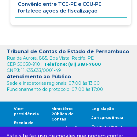
Convênio entre TCE-PE e CGU-PE
fortalece ações de fiscalização
Tribunal de Contas do Estado de Pernambuco
Rua da Aurora, 885, Boa Vista, Recife, PE
CEP 50050-910 |
Telefone: (81) 3181-7600
CNPJ: 11.435.633/0001-49
Atendimento ao Público
Sede e inspetorias regionais: 07:00 às 13:00
Funcionamento do protocolo: 07:00 às 17:00
Vice-
Ministério
Legislação
presidência
Público de
Jurisprudência
Contas
Escola de
Transparência
Contas
Comunicação
Este site faz uso de cookies que podem conter
Comunidade
Ouvidoria
Cidadão