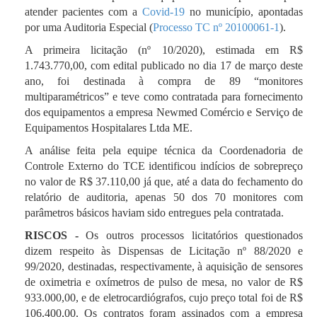
atender pacientes com a
Covid-19
no município, a
pontadas
por uma Auditoria Especial (
Processo TC nº 20100061-1
).
A primeira licitação (nº 10/2020), estimada em R$
1.743.770,00, com edital publicado no dia 17 de março deste
ano, foi destinada à compra de 89 “monitores
multiparamétricos” e teve como contratada para fornecimento
dos equipamentos a empresa Newmed Comércio e Serviço de
Equipamentos Hospitalares Ltda ME.
A análise feita pela equipe técnica da Coordenadoria de
Controle Externo do TCE identificou indícios de sobrepreço
no valor de R$ 37.110,00 já que, até a data do fechamento do
relatório de auditoria, apenas 50 dos 70 monitores com
parâmetros básicos haviam sido entregues pela contratada.
RISCOS -
Os outros processos licitatórios questionados
dizem respeito às Dispensas de Licitação nº 88/2020 e
99/2020, destinadas, respectivamente, à aquisição de sensores
de oximetria e oxímetros de pulso de mesa, no valor de R$
933.000,00, e de eletrocardiógrafos, cujo preço total foi de R$
106.400,00. Os contratos foram assinados com a empresa