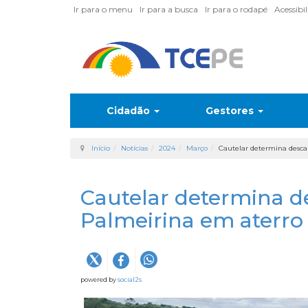
Ir para o menu
Ir para a busca
Ir para o rodapé
Acessibi
Cidadão
Gestores
Início
Notícias
2024
Março
Cautelar determina descar
Cautelar determina de
Palmeirina em aterro 
powered by
social2s