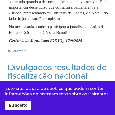
sobretudo quando a democracia se encontra vulnerável. Daí a
importância desse curso que consagra a parceria entre a
Atricon, representando os Tribunais de Contas, e a Abraji, do
lado do jornalismo”, completou.
Na mesma aula, também participou a jornalista de dados da
Folha de São Paulo, Géssica Brandino.
Gerência de Jornalismo (GEJO), 17/9/2025
Setembro
Divulgados resultados de
fiscalização nacional
sobre acesso a água e
Este site faz uso de cookies que podem conter
saneamento em escolas
informações de rastreamento sobre os visitantes.
públicas
Eu aceito