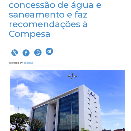
concessão de água e
saneamento e faz
recomendações à
Compesa
powered by
social2s