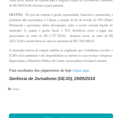
Além disso, deixou de repassar para o Regime Próprio de Previdência o montante
de R$ 549.616,66 referente à parte patronal.
GESTÃO -
No que diz respeito à gestão orçamentária, financeira e patrimonial, a
prefeitura não encaminhou à Câmara o projeto de lei de revisão do PPA (Plano
Plurianual) e apresentou dados discrepantes sobre a receita corrente líquida do
município. E, quanto à gestão fiscal, o TCE identificou restos a pagar não
processados no valor de R$ 5.737.704,63, despesas novas no valor de R$
229.174,00 e insuficiência de caixa no montante de R$ 3.010.468,42.
O município deixou de cumprir também as exigências que o habilitaria a receber o
ICMS sócio-ambiental e não disponibilizou na internet as suas receitas e despesas.
Representou o Ministério Público de Contas a procuradora Germana Laureano.
Para resultados dos julgamentos de hoje
clique aqui.
Gerência de Jornalismo (GEJO), 29/05/2014
Maio