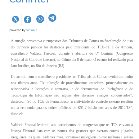
powered by
social2s
A atuação preventiva e tempestiva dos Tribunais de Contas na fiscalização do uso
do dinheiro público foi destacada pelo presidente d​o TCE-PE e da Atricon,
conselheiro Valdecir Pascoal, durante a abertura do 8º Coninter​ (Congresso
Nacional de Controle Interno)​, no último dia 8 de maio. O evento foi realizado pela
Jam Jurídica, no Rio de Janeiro (RJ).
De acordo com o conselheiro presidente, os Tribunais de Contas evoluíram muito
nos últimos anos. “A utilização de procedimentos cautelares, principalmente os
relacionados a licitações e contratos, e de ferramentas de Inteligência e de
Tecnologia da Informação são alguns dos diversos avanços conquistados”,
destacou. “Só no TCE de Pernambuco, a efetividade do controle externo resultou
numa economia para os cofres públicos de R$1,7 bilhão nos anos de 2012/13”,
disse ele.
Valdecir Pascoal lembrou aos participantes do congresso que os TCs enviam à
Justiça Eleitoral lista com os nomes dos gestores que tiveram contas julgadas
irregulares, os quais, cada vez mais, tornam-se inelegíveis, o que melhora a gestão