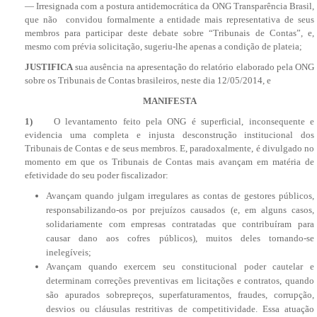
— Irresignada com a postura antidemocrática da ONG Transparência Brasil,
que não convidou formalmente a entidade mais representativa de seus
membros para participar deste debate sobre “Tribunais de Contas”, e,
mesmo com prévia solicitação, sugeriu-lhe apenas a condição de plateia;
JUSTIFICA
sua ausência na apresentação do relatório elaborado pela ONG
sobre os Tribunais de Contas brasileiros, neste dia 12/05/2014, e
MANIFESTA
1)
O levantamento feito pela ONG é superficial, inconsequente e
evidencia uma completa e injusta desconstrução institucional dos
Tribunais de Contas e de seus membros. E, paradoxalmente, é divulgado no
momento em que os Tribunais de Contas mais avançam em matéria de
efetividade do seu poder fiscalizador:
Avançam quando julgam irregulares as contas de gestores públicos,
responsabilizando-os por prejuízos causados (e, em alguns casos,
solidariamente com empresas contratadas que contribuíram para
causar dano aos cofres públicos), muitos deles tornando-se
inelegíveis;
Avançam quando exercem seu constitucional poder cautelar e
determinam correções preventivas em licitações e contratos, quando
são apurados sobrepreços, superfaturamentos, fraudes, corrupção,
desvios ou cláusulas restritivas de competitividade. Essa atuação