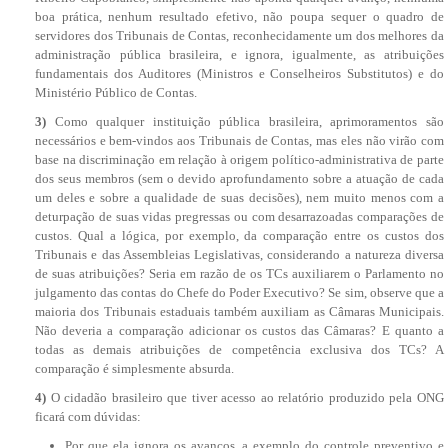
boa prática, nenhum resultado efetivo, não poupa sequer o quadro de
servidores dos Tribunais de Contas, reconhecidamente um dos melhores da
administração pública brasileira, e ignora, igualmente, as atribuições
fundamentais dos Auditores (Ministros e Conselheiros Substitutos) e do
Ministério Público de Contas.
3)
Como qualquer instituição pública brasileira, aprimoramentos são
necessários e bem-vindos aos Tribunais de Contas, mas eles não virão com
base na discriminação em relação à origem político-administrativa de parte
dos seus membros (sem o devido aprofundamento sobre a atuação de cada
um deles e sobre a qualidade de suas decisões), nem muito menos com a
deturpação de suas vidas pregressas ou com desarrazoadas comparações de
custos. Qual a lógica, por exemplo, da comparação entre os custos dos
Tribunais e das Assembleias Legislativas, considerando a natureza diversa
de suas atribuições? Seria em razão de os TCs auxiliarem o Parlamento no
julgamento das contas do Chefe do Poder Executivo? Se sim, observe que a
maioria dos Tribunais estaduais também auxiliam as Câmaras Municipais.
Não deveria a comparação adicionar os custos das Câmaras? E quanto a
todas as demais atribuições de competência exclusiva dos TCs? A
comparação é simplesmente absurda.
4)
O cidadão brasileiro que tiver acesso ao relatório produzido pela ONG
ficará com dúvidas:
Por que ela ignora os avanços, a exemplo do controle preventivo e