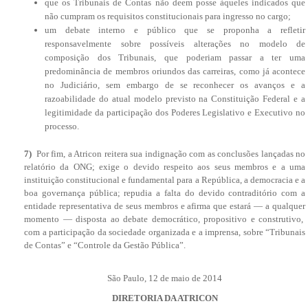
que os Tribunais de Contas não deem posse àqueles indicados que
não cumpram os requisitos constitucionais para ingresso no cargo;
um debate interno e público que se proponha a refletir
responsavelmente sobre possíveis alterações no modelo de
composição dos Tribunais, que poderiam passar a ter uma
predominância de membros oriundos das carreiras, como já acontece
no Judiciário, sem embargo de se reconhecer os avanços e a
razoabilidade do atual modelo previsto na Constituição Federal e a
legitimidade da participação dos Poderes Legislativo e Executivo no
processo.
7)
Por fim, a Atricon reitera sua indignação com as conclusões lançadas no
relatório da ONG; exige o devido respeito aos seus membros e a uma
instituição constitucional e fundamental para a República, a democracia e a
boa governança pública; repudia a falta do devido contraditório com a
entidade representativa de seus membros e afirma que estará — a qualquer
momento — disposta ao debate democrático, propositivo e construtivo,
com a participação da sociedade organizada e a imprensa, sobre “Tribunais
de Contas” e “Controle da Gestão Pública”.
São Paulo, 12 de maio de 2014
DIRETORIA DA ATRICON