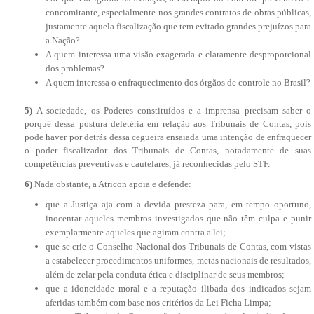
concomitante, especialmente nos grandes contratos de obras públicas,
justamente aquela fiscalização que tem evitado grandes prejuízos para
a Nação?
A quem interessa uma visão exagerada e claramente desproporcional
dos problemas?
A quem interessa o enfraquecimento dos órgãos de controle no Brasil?
5)
A sociedade, os Poderes constituídos e a imprensa precisam saber o
porquê dessa postura deletéria em relação aos Tribunais de Contas, pois
pode haver por detrás dessa cegueira ensaiada uma intenção de enfraquecer
o poder fiscalizador dos Tribunais de Contas, notadamente de suas
competências preventivas e cautelares, já reconhecidas pelo STF.
6)
Nada obstante, a Atricon apoia e defende:
que a Justiça aja com a devida presteza para, em tempo oportuno,
inocentar aqueles membros investigados que não têm culpa e punir
exemplarmente aqueles que agiram contra a lei;
que se crie o Conselho Nacional dos Tribunais de Contas, com vistas
a estabelecer procedimentos uniformes, metas nacionais de resultados,
além de zelar pela conduta ética e disciplinar de seus membros;
que a idoneidade moral e a reputação ilibada dos indicados sejam
aferidas também com base nos critérios da Lei Ficha Limpa;