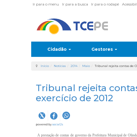
Ir para o menu
Ir para a busca
Ir para o rodapé
Acessibi
Cidadão
Gestores
Início
Notícias
2014
Maio
Tribunal rejeita contas de O
Tribunal rejeita cont
exercício de 2012
powered by
social2s
A prestação de contas de governo da Prefeitura Municipal de Olinda d