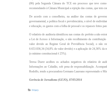
(06) pela Segunda Câmara do TCE em processo que teve como rel
recomendando à Câmara Municipal a rejeição das contas, que tem com
De acordo com a conselheira, na análise das contas de govern
governamental, a política fiscal e previdenciária, o nível de endivid
e educação, os gastos com a folha de pessoal e os repasses feitos par
O relatório de auditoria identificou nas contas do prefeito a não e
a Lei de Acesso à Informação, o não recolhimento da contribuição
valor devido ao Regime Geral de Previdência Social), o não r
6.653.836,34 (34,8% do valor devido) e a aplicação de 24,36% da r
(o mínimo constitucional é 25%).
Teresa Duere acolheu os achados negativos do relatório de audit
Informações ao Cidadão, sob pena de responsabilização. Acompanh
Rodolfo, tendo a procuradora Germano Laureano representado o Mini
Gerência de Jornalismo (GEJO), 07/05/2014
Maio