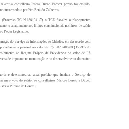
ator a conselheira Teresa Duere. Parecer prévio foi emitido,
o interessado o prefeito Renildo Calheiros.
o (Processo TC N.1301941-7) o TCE fiscaliza o planejamento
amento, o atendimento aos limites constitucionais nas áreas de saúde
a o Poder Legislativo.
struturação do Serviço de Informações ao Cidadão, em desacordo com
 previdenciária patronal no valor de R$ 3.828.406,89 (35,79% do
ecolhimento ao Regime Próprio de Previdência no valor de R$
eceita de impostos na manutenção e no desenvolvimento do ensino
oria e determinou ao atual prefeito que institua o Serviço de
aram o voto do relator os conselheiros Marcos Loreto e Dirceu
stério Público de Contas.