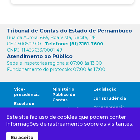
Tribunal de Contas do Estado de Pernambuco
Rua da Aurora, 885, Boa Vista, Recife, PE
CEP 50050-910 |
Telefone: (81) 3181-7600
CNPJ: 11.435.633/0001-49
Atendimento ao Público
Sede e inspetorias regionais: 07:00 às 13:00
Funcionamento do protocolo: 07:00 às 17:00
Vice-
Ministério
Legislação
presidência
Público de
Jurisprudência
Contas
Escola de
Transparência
Contas
Comunicação
Este site faz uso de cookies que podem conter
Comunidade
Ouvidoria
Cidadão
TCE
informações de rastreamento sobre os visitantes.
Corregedoria
Gestores
Eu aceito
Tribunal de Contas do Estado de Pernambuco 1968 - 2024