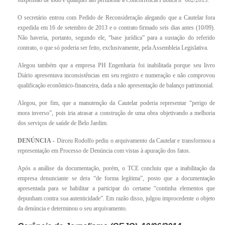
suspensão de todo e qualquer ato pertinente à Concorrência Pública nº 002/2013.
O secretário entrou com Pedido de Reconsideração alegando que a Cautelar fora
expedida em 16 de setembro de 2013 e o contrato firmado seis dias antes (10/09).
Não haveria, portanto, segundo ele, “base jurídica” para a sustação do referido
contrato, o que só poderia ser feito, exclusivamente, pela Assembleia Legislativa.
Alegou também que a empresa PH Engenharia foi inabilitada porque seu livro
Diário apresentava inconsistências em seu registro e numeração e não comprovou
qualificação econômico-financeira, dada a não apresentação de balanço patrimonial.
Alegou, por fim, que a manutenção da Cautelar poderia representar “perigo de
mora inverso”, pois iria atrasar a construção de uma obra objetivando a melhoria
dos serviços de saúde de Belo Jardim.
DENÚNCIA -
Dirceu Rodolfo pediu o arquivamento da Cautelar e transformou a
representação em Processo de Denúncia com vistas à apuração dos fatos.
Após a análise da documentação, porém, o TCE concluiu que a inabilitação da
empresa denunciante se dera “de forma legítima”, posto que a documentação
apresentada para se habilitar a participar do certame “continha elementos que
depunham contra sua autenticidade”. Em razão disso, julgou improcedente o objeto
da denúncia e determinou o seu arquivamento.