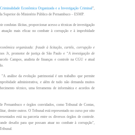
Criminalidade Econômica Organizada e a Investigação Criminal
”,
ola Superior do Ministério Público de Pernambuco – ESMP.
ir condutas ilícitas, proporcionar acesso a técnicas de investigação
a atuação mais eficaz no combate à corrupção e à improbidade
conômica organizada: fraude à licitação, cartéis, corrupção e
mos Jr, promotor de justiça de São Paulo e
“A investigação de
celo Campos, analista de finanças e controle na CGU e atual
ulo.
"A análise da evolução patrimonial é um trabalho que permite
 improbidade administrativa, e além de tudo não demanda muitos
hecimento técnico, uma ferramenta de informática e acordos de
o de Pernambuco e órgãos convidados, como Tribunal de Contas,
tar, dentre outros. O Tribunal está representado no curso por oito
esentados está na parceria entre os diversos órgãos de controle.
grande desafio para que possam atuar no combate à corrupção",
Tribunal.