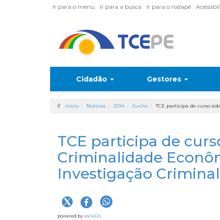
Ir para o menu
Ir para a busca
Ir para o rodapé
Acessibi
Cidadão
Gestores
Início
Notícias
2014
Junho
TCE participa de curso so
TCE participa de curs
Criminalidade Econô
Investigação Criminal
powered by
social2s