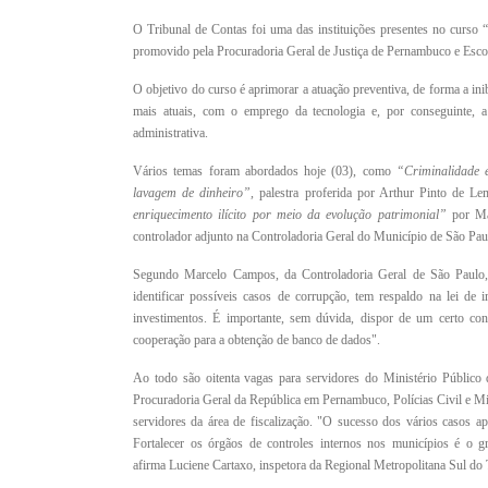
O Tribunal de Contas foi uma das instituições presentes no curso “
promovido pela Procuradoria Geral de Justiça de Pernambuco e Esc
O objetivo do curso é aprimorar a atuação preventiva, de forma a inib
mais atuais, com o emprego da tecnologia e, por conseguinte, 
administrativa.
Vários temas foram abordados hoje (03), como
“Criminalidade e
lavagem de dinheiro”,
palestra proferida por Arthur Pinto de Le
enriquecimento ilícito por meio da evolução patrimonial”
por Mar
controlador adjunto na Controladoria Geral do Município de São Pa
Segundo Marcelo Campos, da Controladoria Geral de São Paulo, 
identificar possíveis casos de corrupção, tem respaldo na lei de
investimentos. É importante, sem dúvida, dispor de um certo con
cooperação para a obtenção de banco de dados".
Ao todo são oitenta vagas para servidores do Ministério Públic
Procuradoria Geral da República em Pernambuco, Polícias Civil e Mili
servidores da área de fiscalização.
"O sucesso dos vários casos apr
Fortalecer os órgãos de controles internos nos municípios é o 
afirma Luciene Cartaxo, inspetora da Regional Metropolitana Sul do 