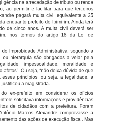
gligência na arrecadação de tributo ou renda
, ao permitir e facilitar para que terceiros
xandre pagará multa civil equivalente a 25
a enquanto prefeito de Ibimirim. Ainda terá
odo de cinco anos. A multa civil deverá ser
irim, nos termos do artigo 18 da Lei de
ei de Improbidade Administrativa, segundo a
l ou hierarquia são obrigados a velar pela
egalidade, impessoalidade, moralidade e
o afetos". Ou seja, “não deixa dúvida de que
esses princípios, ou seja, a legalidade, a
justificou a magistrada.
do ex-prefeito em considerar os ofícios
trole solicitava informações e providências
itos de cidadãos com a prefeitura. Foram
 Antônio Marcos Alexandre comprovasse a
uizamento das ações de execução fiscal. Mas