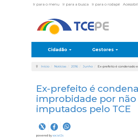
Ir para o menu
Ir para a busca
Ir para o rodapé
Acessibi
Cidadão
Gestores
Início
Notícias
2016
Junho
Ex-prefeito é condenado 
Ex-prefeito é conden
improbidade por não 
imputados pelo TCE
powered by
social2s