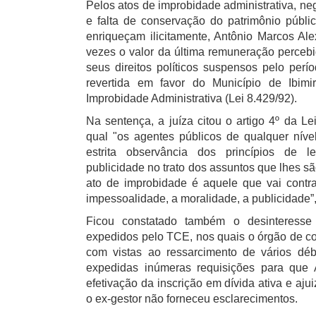
Pelos atos de improbidade administrativa, ne
e falta de conservação do patrimônio público
enriqueçam ilicitamente, Antônio Marcos Ale
vezes o valor da última remuneração percebid
seus direitos políticos suspensos pelo perí
revertida em favor do Município de Ibim
Improbidade Administrativa (Lei 8.429/92).
Na sentença, a juíza citou o artigo 4º da L
qual "os agentes públicos de qualquer níve
estrita observância dos princípios de l
publicidade no trato dos assuntos que lhes sã
ato de improbidade é aquele que vai contra 
impessoalidade, a moralidade, a publicidade”, 
Ficou constatado também o desinteresse 
expedidos pelo TCE, nos quais o órgão de con
com vistas ao ressarcimento de vários déb
expedidas inúmeras requisições para que
efetivação da inscrição em dívida ativa e aj
o ex-gestor não forneceu esclarecimentos.