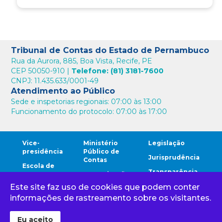
Tribunal de Contas do Estado de Pernambuco
Rua da Aurora, 885, Boa Vista, Recife, PE
CEP 50050-910 |
Telefone: (81) 3181-7600
CNPJ: 11.435.633/0001-49
Atendimento ao Público
Sede e inspetorias regionais: 07:00 às 13:00
Funcionamento do protocolo: 07:00 às 17:00
Vice-
Ministério
Legislação
presidência
Público de
Jurisprudência
Contas
Escola de
Transparência
Contas
Comunicação
Este site faz uso de cookies que podem conter
Comunidade
Ouvidoria
Cidadão
TCE
informações de rastreamento sobre os visitantes.
Corregedoria
Gestores
Eu aceito