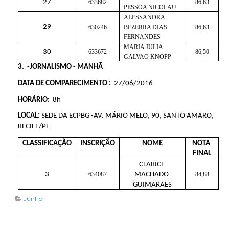
27
633682
86,63
PESSOA NICOLAU
ALESSANDRA 
29
630246
BEZERRA DIAS 
86,63
FERNANDES
MARIA JULIA 
30
633672
86,50
GALVAO KNOPP
3.  -JORNALISMO - MANHÃ
DATA DE COMPARECIMENTO :  
27/06/2016
HORÁRIO: 
 8h
LOCAL:
 SEDE DA ECPBG -AV. MÁRIO MELO, 90, SANTO AMARO, 
RECIFE/PE
CLASSIFICAÇÃO
INSCRIÇÃO
NOME
NOTA 
FINAL
CLARICE 
3
634087
MACHADO 
84,88
GUIMARAES
Junho