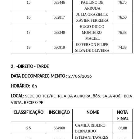
15
633446
PAULINO DE 
76,75
ARRUDA
JULIA GRAZIELLE 
16
632817
76,50
XAVIER FERREIRA
HUGO DIOGO 
17
633240
MONTEIRO 
76,38
MACIEL
JEFFERSON FILIPE 
18
630919
74,38
SILVA DE OLIVEIRA
2.  -DIREITO - TARDE
DATA DE COMPARECIMENTO : 
27/06/2016
HORÁRIO: 
 8h
LOCAL:
 SEDE DO TCE/PE -RUA DA AURORA, 885, SALA 406 - BOA 
VISTA, RECIFE/PE
CLASSIFICAÇÃO
INSCRIÇÃO
NOME
NOTA 
FINAL
CAMILA RIBEIRO 
25
634960
86,88
BERNARDO
ISTEFANI TAVARES 