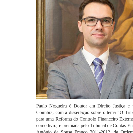
Paulo Nogueira é Doutor em Direito Justiça e
Coimbra, com a dissertação sobre o tema “O Tri
para uma Reforma do Controlo Financeiro Externo
como livro, e premiada pelo Tribunal de Contas E
António de Sousa Franco 2011-2012, da Ordem