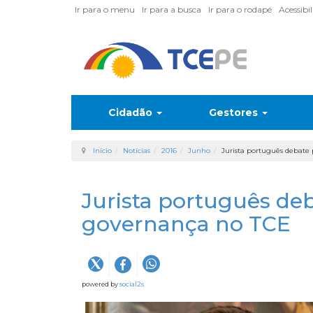
Ir para o menu
Ir para a busca
Ir para o rodapé
Acessibi
Cidadão
Gestores
Início
Notícias
2016
Junho
Jurista português debate
Jurista português deb
governança no TCE
powered by
social2s