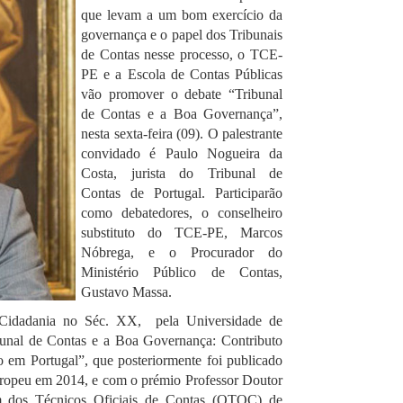
que
levam a um bom exercício da
governança e o papel dos Tribunais
de Contas nesse processo, o TCE-
PE e a Escola de Contas Públicas
vão promover o debate “Tribunal
de Contas e a Boa Governança”,
nesta sexta-feira (09). O palestrante
convidado é Paulo Nogueira da
Costa, jurista do Tribunal de
Contas de Portugal. Participarão
como debatedores, o conselheiro
substituto do TCE-PE, Marcos
Nóbrega, e o Procurador do
Ministério Público de Contas,
Gustavo Massa.
 Cidadania no Séc. XX, pela Universidade de
bunal de Contas e a Boa Governança: Contributo
 em Portugal”, que posteriormente foi publicado
uropeu em 2014, e com o prémio Professor Doutor
 dos Técnicos Oficiais de Contas (OTOC) de