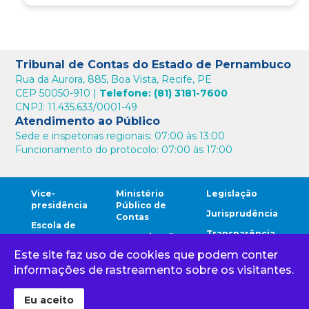
Tribunal de Contas do Estado de Pernambuco
Rua da Aurora, 885, Boa Vista, Recife, PE
CEP 50050-910 |
Telefone: (81) 3181-7600
CNPJ: 11.435.633/0001-49
Atendimento ao Público
Sede e inspetorias regionais: 07:00 às 13:00
Funcionamento do protocolo: 07:00 às 17:00
Vice-
Ministério
Legislação
presidência
Público de
Jurisprudência
Contas
Escola de
Transparência
Contas
Comunicação
Este site faz uso de cookies que podem conter
Comunidade
Ouvidoria
Cidadão
TCE
informações de rastreamento sobre os visitantes.
Corregedoria
Gestores
Eu aceito
Tribunal de Contas do Estado de Pernambuco 1968 - 2024